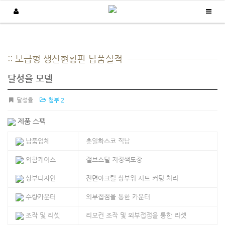
납품실적
:: 보급형 생산현황판 납품실적
/
/
Home
납품실적
보급형 생산현황판
달성율 모델
달성율
첨부 2
제품 스펙
납품업체
춘일화스코 직납
외함케이스
갤브스틸 지정색도장
상부디자인
전면아크릴 상부위 시트 커팅 처리
수량카운터
외부접점을 통한 카운터
조작 및 리셋
리모컨 조작 및 외부접점을 통한 리셋