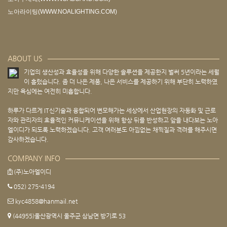
노아라이팅(WWW.NOALIGHTING.COM)
ABOUT US
기업의 생산성과 효율성을 위해 다양한 솔루션을 제공한지 벌써 5년이라는 세월
이 흘렀습니다. 좀 더 나은 제품, 나은 서비스를 제공하기 위해 부단히 노력하였
지만 욕심에는 여전히 미흡합니다.
하루가 다르게 IT신기술과 융합되어 변모해가는 세상에서 산업현장의 자동화 및 근로
자와 관리자의 효율적인 커뮤니케이션을 위해 항상 뒤를 반성하고 앞을 내다보는 노아
엘이디가 되도록 노력하겠습니다. 고객 여러분도 아낌없는 채찍질과 격려를 해주시면
감사하겠습니다.
COMPANY INFO
(주)노아엘이디
052) 275-4194
kyc4858@hanmail.net
(44955)울산광역시 울주군 삼남면 방기로 53