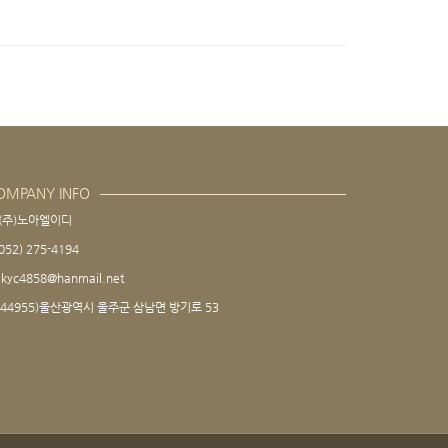
OMPANY INFO
(주)노아엘이디
052) 275-4194
kyc4858@hanmail.net
(44955)울산광역시 울주군 삼남면 방기로 53