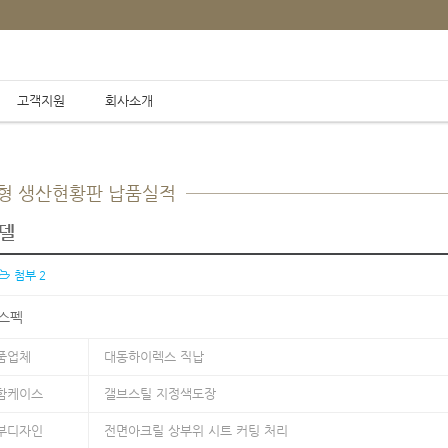
고객지원
회사소개
납품실적
보급형 생산현황판 납품실적
/
/
Home
납품실적
보급형 생산현황판
모델
첨부 2
 스펙
품업체
대동하이렉스 직납
함케이스
갤브스틸 지정색도장
부디자인
전면아크릴 상부위 시트 커팅 처리