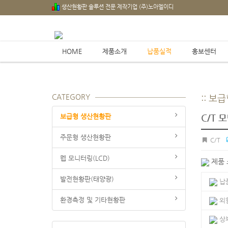
생산현황판 솔루션 전문 제작기업 (주)노아엘이디
HOME
제품소개
납품실적
홍보센터
CATEGORY
:: 
보급형 생산현황판
C/T 
주문형 생산현황판
C/T
웹 모니터링(LCD)
제품
발전현황판(태양광)
납
환경측정 및 기타현황판
외
상