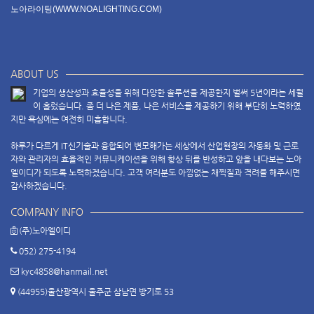
노아라이팅(WWW.NOALIGHTING.COM)
ABOUT US
기업의 생산성과 효율성을 위해 다양한 솔루션을 제공한지 벌써 5년이라는 세월
이 흘렀습니다. 좀 더 나은 제품, 나은 서비스를 제공하기 위해 부단히 노력하였
지만 욕심에는 여전히 미흡합니다.
하루가 다르게 IT신기술과 융합되어 변모해가는 세상에서 산업현장의 자동화 및 근로
자와 관리자의 효율적인 커뮤니케이션을 위해 항상 뒤를 반성하고 앞을 내다보는 노아
엘이디가 되도록 노력하겠습니다. 고객 여러분도 아낌없는 채찍질과 격려를 해주시면
감사하겠습니다.
COMPANY INFO
(주)노아엘이디
052) 275-4194
kyc4858@hanmail.net
(44955)울산광역시 울주군 삼남면 방기로 53