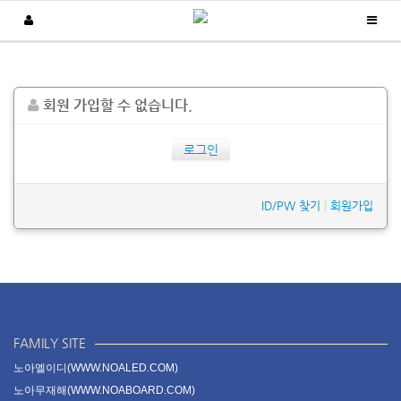
제품소개
회원 가입할 수 없습니다.
/
/
Home
제품소개
보급형 생산현황판
로그인
ID/PW 찾기
|
회원가입
FAMILY SITE
노아엘이디(WWW.NOALED.COM)
노아무재해(WWW.NOABOARD.COM)