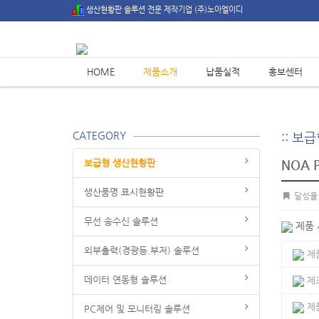
생산현황판 솔루션 전문 제작기업 (주)노아엘이디
HOME
제품소개
납품실적
홍보센터
CATEGORY
:: 
보급형 생산현황판
NOA 
생산품명 표시현황판
달성율
무선 송수신 솔루션
제품
외부출력(경광등.부저) 솔루션
제
데이터 연동형 솔루션
제
제
PC제어 및 모니터링 솔루션