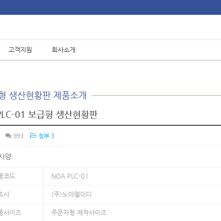
고객지원
회사소개
제품소개
보급형 생산현황판 제품소개
/
/
Home
제품소개
보급형 생산현황판
PLC-01 보급형 생산현황판
993
첨부 3
 사양
품코드
NOA PLC-01
조사
(주)노아엘이디
품사이즈
주문자형 제작사이즈