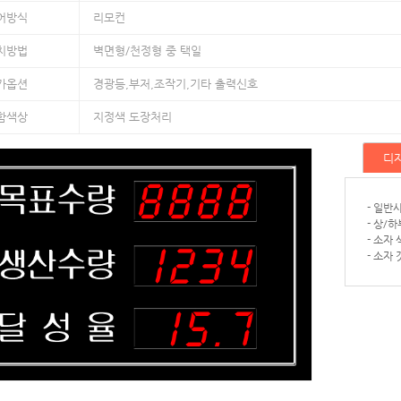
어방식
리모컨
치방법
벽면형/천정형 중 택일
가옵션
경광등,부저,조작기,기타 출력신호
함색상
지정색 도장처리
디
- 일반
- 상/
- 소자
- 소자