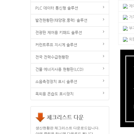
제
PLC 데이터 통신형 솔루션
거
발전현황판(태양광,풍력) 솔루션
부
전광판 제어용 키패드 솔루션
외
커런트루프 지시계 솔루션
전국 전력수급현황판
건물 에너지사용 현황판(LCD)
소음측정장치 표시 솔루션
옥외용 온습도 표시장치
체크리스트 다운
생산현황판 체그리스트 다운로드입니다.
아래 클릭을 하시면 다운로드 됩니다.