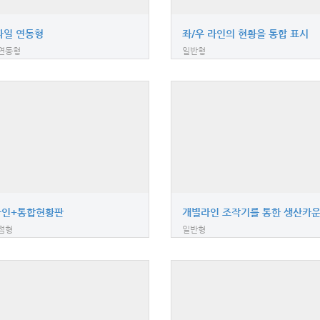
 파일 연동형
좌/우 라인의 현황을 통합 표시
연동형
일반형
라인+통합현황판
개별라인 조작기를 통한 생산카
점형
일반형