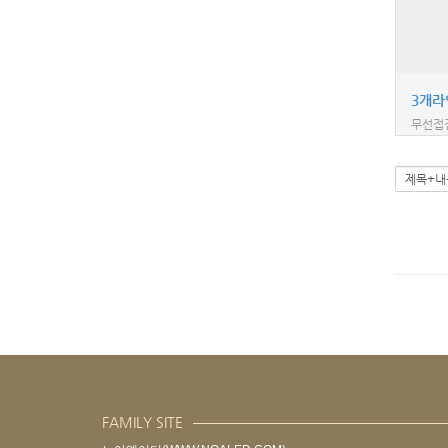
3개라
무선접
FAMILY SITE