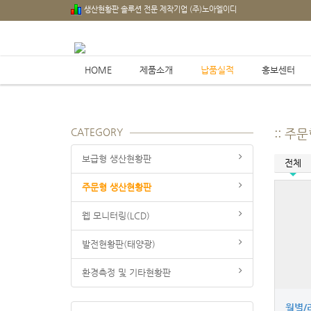
생산현황판 솔루션 전문 제작기업 (주)노아엘이디
HOME
제품소개
납품실적
홍보센터
CATEGORY
:: 
보급형 생산현황판
전체
주문형 생산현황판
웹 모니터링(LCD)
발전현황판(태양광)
환경측정 및 기타현황판
월별/