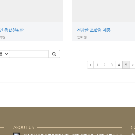
인 종합현황판
전광판 조합형 제품
점형
일반형
1
2
3
4
5
ABOUT US
C