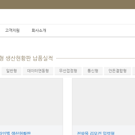
고객지원
회사소개
납품실적
주문형 생산현황판 납품실적
/
/
Home
납품실적
주문형 생산현황판
일반형
데이터연동형
무선접점형
통신형
안돈결합형
라인별 생산현황판
전항목 리모컨 입력형