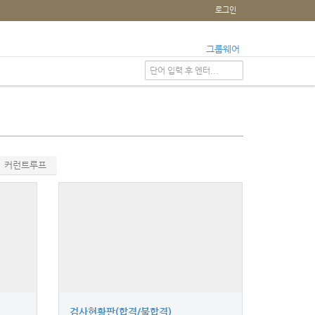
로그인
그룹웨어
커런트루프
검사현황판(합격/불합격)