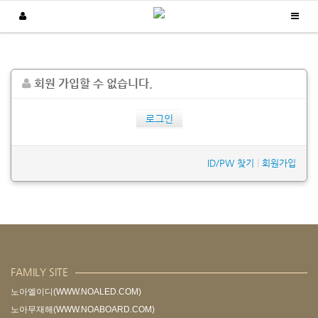
납품실적
회원 가입할 수 없습니다.
/
/
Home
납품실적
주문형 생산현황판
로그인
ID/PW 찾기
|
회원가입
FAMILY SITE
노아엘이디(WWW.NOALED.COM)
노아무재해(WWW.NOABOARD.COM)