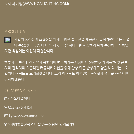
노아라이팅(WWW.NOALIGHTING.COM)
ABOUT US
기업의 생산성과 효율성을 위해 다양한 솔루션을 제공한지 벌써 5년이라는 세월
이 흘렀습니다. 좀 더 나은 제품, 나은 서비스를 제공하기 위해 부단히 노력하였
지만 욕심에는 여전히 미흡합니다.
하루가 다르게 IT신기술과 융합되어 변모해가는 세상에서 산업현장의 자동화 및 근로
자와 관리자의 효율적인 커뮤니케이션을 위해 항상 뒤를 반성하고 앞을 내다보는 노아
엘이디가 되도록 노력하겠습니다. 고객 여러분도 아낌없는 채찍질과 격려를 해주시면
감사하겠습니다.
COMPANY INFO
(주)노아엘이디
052) 275-4194
kyc4858@hanmail.net
(44955)울산광역시 울주군 삼남면 방기로 53