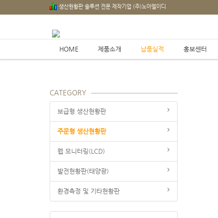
생산현황판 솔루션 전문 제작기업 (주)노아엘이디
HOME
제품소개
납품실적
홍보센터
CATEGORY
보급형 생산현황판
주문형 생산현황판
웹 모니터링(LCD)
발전현황판(태양광)
환경측정 및 기타현황판