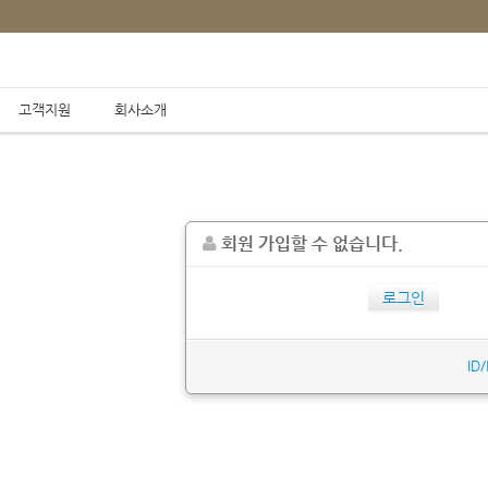
고객지원
회사소개
납품실적
/
/
Home
납품실적
주문형 생산현황판
회원 가입할 수 없습니다.
로그인
ID