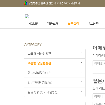
생산현황판 솔루션 전문 제작기업 (주)노아엘이디
HOME
제품소개
납품실적
홍보센터
CATEGORY
이메일
보급형 생산현황판
아이디/비
주문형 생산현황판
웹 모니터링(LCD)
질문/
발전현황판(태양광)
회원 정보
환경측정 및 기타현황판