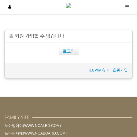
납품실적
회원 가입할 수 없습니다.
/
/
Home
납품실적
주문형 생산현황판
로그인
ID/PW 찾기
|
회원가입
FAMILY SITE
노아엘이디(WWW.NOALED.COM)
노아무재해(WWW.NOABOARD.COM)