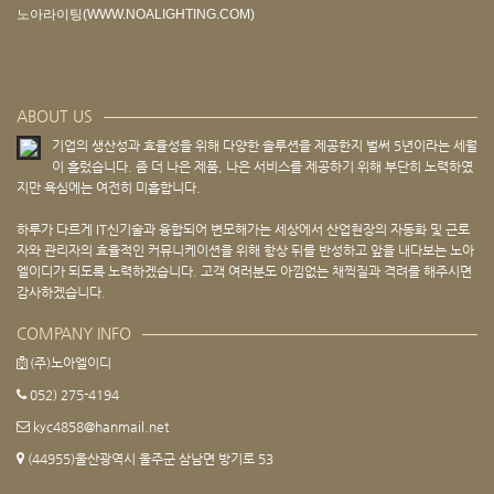
노아라이팅(WWW.NOALIGHTING.COM)
ABOUT US
기업의 생산성과 효율성을 위해 다양한 솔루션을 제공한지 벌써 5년이라는 세월
이 흘렀습니다. 좀 더 나은 제품, 나은 서비스를 제공하기 위해 부단히 노력하였
지만 욕심에는 여전히 미흡합니다.
하루가 다르게 IT신기술과 융합되어 변모해가는 세상에서 산업현장의 자동화 및 근로
자와 관리자의 효율적인 커뮤니케이션을 위해 항상 뒤를 반성하고 앞을 내다보는 노아
엘이디가 되도록 노력하겠습니다. 고객 여러분도 아낌없는 채찍질과 격려를 해주시면
감사하겠습니다.
COMPANY INFO
(주)노아엘이디
052) 275-4194
kyc4858@hanmail.net
(44955)울산광역시 울주군 삼남면 방기로 53