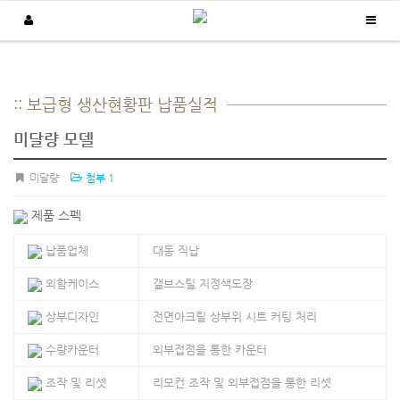
납품실적
:: 보급형 생산현황판 납품실적
/
/
Home
납품실적
보급형 생산현황판
미달량 모델
미달량
첨부 1
제품 스펙
납품업체
대동 직납
외함케이스
갤브스틸 지정색도장
상부디자인
전면아크릴 상부위 시트 커팅 처리
수량카운터
외부접점을 통한 카운터
조작 및 리셋
리모컨 조작 및 외부접점을 통한 리셋