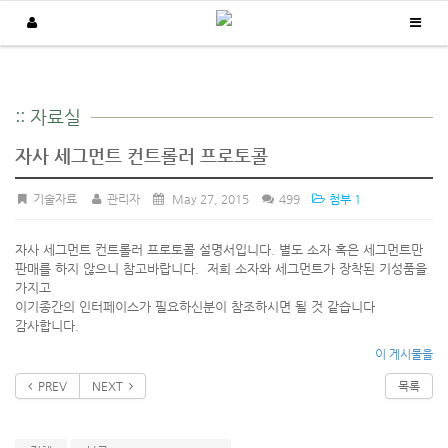
고객지원
:: 자료실
/
/
Home
고객지원
자료실
자사 세그먼트 컨트롤러 프로토콜
기술자료
관리자
May 27, 2015
499
첨부 1
자사 세그먼트 컨트롤러 프로토콜 설명서입니다. 별도 소자 혹은 세그먼트만
판매를 하지 않으니 참고바랍니다. 저희 소자와 세그먼트가 장착된 기성품을
가지고
이기종간의 인터페이스가 필요하신분이 참조하시면 될 것 같습니다
감사합니다.
이 게시물을
PREV
NEXT
목록