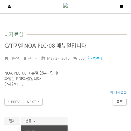
고객지원
:: 자료실
/
/
Home
고객지원
자료실
C/T모델 NOA PLC-08 매뉴얼입니다
매뉴얼
관리자
May 27, 2015
556
첨부 1
NOA PLC-08 매뉴얼 첨부드립니다
파일은 PDF파일입니다
감사합니다.
이 게시물을
PREV
NEXT
목록
전체
분류