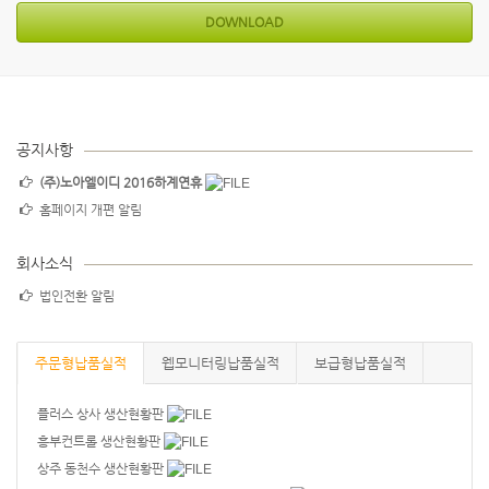
DOWNLOAD
공지사항
(주)노아엘이디 2016하계연휴
홈페이지 개편 알림
회사소식
법인전환 알림
주문형납품실적
웹모니터링납품실적
보급형납품실적
플러스 상사 생산현황판
흥부컨트롤 생산현황판
상주 동천수 생산현황판